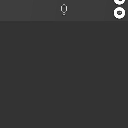
CLIENT
OPEN
SERVICE
알롱 실용음악 학
2022.10
Printing
원
OVERVIEW