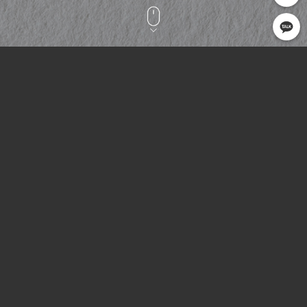
CLIENT
OPEN
SERVICE
인사이트수학
2025.05
B.I
OVERVIEW