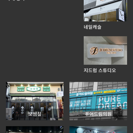
네일캐슬
지드럼 스튜디오
보쌈짚
퓨어드림의원